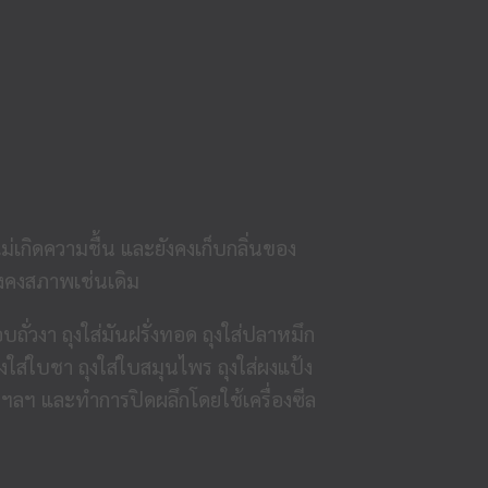
ม่เกิดความชื้น และยังคงเก็บกลิ่นของ
ังคงสภาพเช่นเดิม
่วงา ถุงใส่มันฝรั่งทอด ถุงใส่ปลาหมึก
งใส่ใบชา ถุงใส่ใบสมุนไพร ถุงใส่ผงแป้ง
ยญ ฯลฯ และทำการปิดผลึกโดยใช้เครื่องซีล