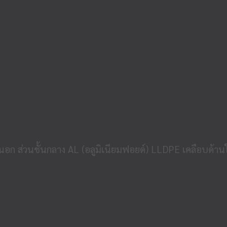
 ซิป ขนาด 10 x 17.5 ซม.
ด้านนอก ส่วนชั้นกลาง AL (อลูมิเนียมฟอยด์) LLDPE เคลือบด้า