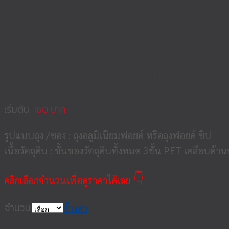
ถุงหน้าใส หลังเมทัลไลท์สีเงิน
เริ่มต้น:
160
รูปแบบถุง /ซอง : ถุงอลูมิเนียมฟอยด์ หรือถุงฟอยด์ ซิป
เนื้อวัตถุดิบ : ชั้นของวัตถุดิบทั้งหมด 3ชั้น PET เคลือบ
👇
คลิกเลือกจำนวนเพื่อดูราคาได้เลย
จำนวน
ล้างค่า