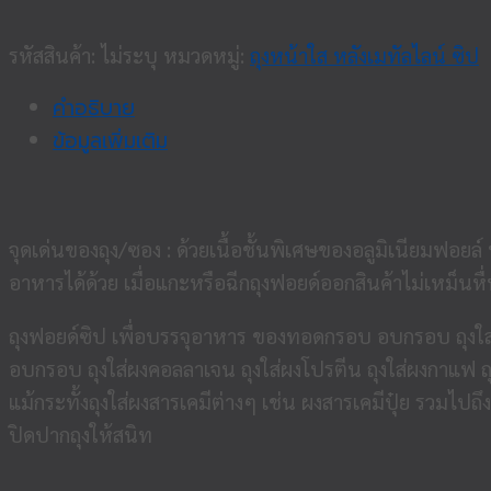
รหัสสินค้า:
ไม่ระบุ
หมวดหมู่:
ถุงหน้าใส หลังเมทัลไลน์ ซิป
คำอธิบาย
ข้อมูลเพิ่มเติม
จุดเด่นของถุง/ซอง : ด้วยเนื้อชั้นพิเศษของอลูมิเนียมฟอยล
อาหารได้ด้วย เมื่อแกะหรือฉีกถุงฟอยด์ออกสินค้าไม่เหม็นหื
ถุงฟอยด์ซิป เพื่อบรรจุอาหาร ของทอดกรอบ อบกรอบ ถุงใส่ข้
อบกรอบ ถุงใส่ผงคอลลาเจน ถุงใส่ผงโปรตีน ถุงใส่ผงกาแฟ ถุงใ
แม้กระทั้งถุงใส่ผงสารเคมีต่างๆ เช่น ผงสารเคมีปุ๋ย รวมไปถ
ปิดปากถุงให้สนิท