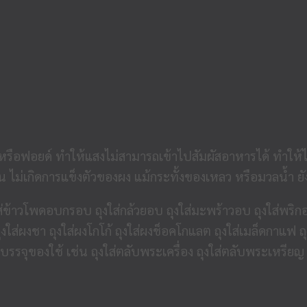
์ หรือฟอยด์ ทำให้แสงไม่สามารถเข้าไปสัมผัสอาหารได้ ทำให้ไ
่น ไม่เกิดการแข็งตัวของผง แม้กระทั้งของเหลว หรือมวลน้ำ ย
าวโพดอบกรอบ ถุงใส่กล้วยอบ ถุงใส่มะพร้าวอบ ถุงใส่พริกอบถั
ส่ผงชา ถุงใส่ผงโกโก้ ถุงใส่ผงช็อคโกแลต ถุงใส่เมล็ดกาแฟ ถุ
ึงบรรจุของใช้ เช่น ถุงใส่ตลับพระเครื่อง ถุงใส่ตลับพระเหรี