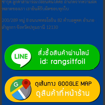
ชำรุด ลูกค้าสามารถเปลี่ยนคืนได้ค่ะ ถ้าเกิดจากความผิด
พลาดของเรา เรายินดีรับผิดชอบทุกใบ
200/289 หมู่ 8 ถนนพหลโยธิน 82 ตำบลคูคต อำเภอ
ลำลูกกา จังหวัดปทุมธานี 12130