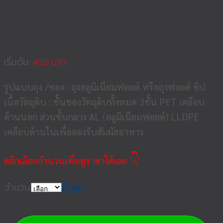
18 x 26 x 8 ซม.
เริ่มต้น:
450
รูปแบบถุง /ซอง : ถุงอลูมิเนียมฟอยด์ หรือถุงฟอยด์ ซิป
เนื้อวัตถุดิบ : ชั้นของวัตถุดิบทั้งหมด 3ชั้น PET เคลือบ
ด้านนอก ส่วนชั้นกลาง AL (อลูมิเนียมฟอยด์) LLDPE
เคลือบด้านในเพื่อลองรับสัมผัสอาหาร
👇
คลิกเลือกจำนวนเพื่อดูราคาได้เลย
จำนวน
ล้างค่า