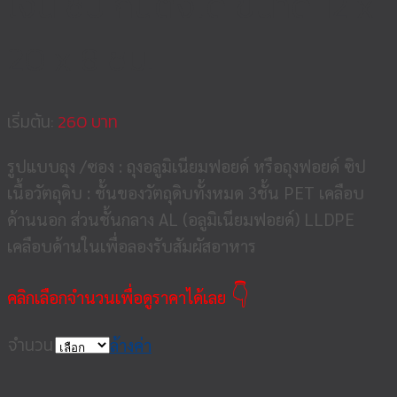
เงิน ซิป ก้นตั้งได้ ขนาด 12 x
20 x 8 ซม.
เริ่มต้น:
260
รูปแบบถุง /ซอง : ถุงอลูมิเนียมฟอยด์ หรือถุงฟอยด์ ซิป
เนื้อวัตถุดิบ : ชั้นของวัตถุดิบทั้งหมด 3ชั้น PET เคลือบ
ด้านนอก ส่วนชั้นกลาง AL (อลูมิเนียมฟอยด์) LLDPE
เคลือบด้านในเพื่อลองรับสัมผัสอาหาร
👇
คลิกเลือกจำนวนเพื่อดูราคาได้เลย
จำนวน
ล้างค่า