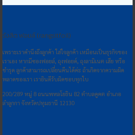
รังสิต ฟอยล์ (rangsitfoil)
เพราะเราคำนึงถึงลูกค้า ใส่ใจลูกค้า เหมือนเป็นธุรกิจของ
เราเอง หากมีซองฟอยล์, ถุงฟอยด์, ถุงลามิเนต เสีย หรือ
ชำรุด ลูกค้าสามารถเปลี่ยนคืนได้ค่ะ ถ้าเกิดจากความผิด
พลาดของเรา เรายินดีรับผิดชอบทุกใบ
200/289 หมู่ 8 ถนนพหลโยธิน 82 ตำบลคูคต อำเภอ
ลำลูกกา จังหวัดปทุมธานี 12130